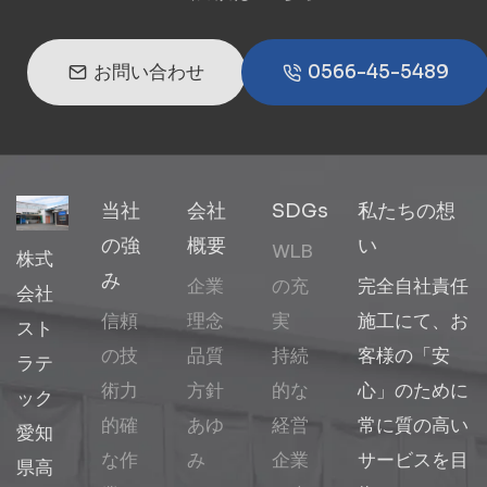
お問い合わせ
0566-45-5489
当社
会社
SDGs
私たちの想
の強
概要
い
WLB
株式
み
企業
の充
完全自社責任
会社
信頼
理念
実
施工にて、お
スト
の技
品質
持続
客様の「安
ラテ
術力
方針
的な
心」のために
ック
的確
あゆ
経営
常に質の高い
愛知
な作
み
企業
サービスを目
県高