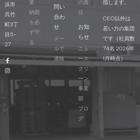
業
の責
指します。
浜市
問い
納期
任
呉竹
合わ
CEO以外は
を必
町3丁
せ
お知
若い力の集団
ず守
目5-
らせ
メー
です（社員数
る
27
ルで
ニュ
74名 2026年
連絡
ース
1月時点）
クリ
ーン
事業
部
ブロ
グ