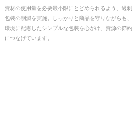
資材の使用量を必要最小限にとどめられるよう、過剰
包装の削減を実施。しっかりと商品を守りながらも、
環境に配慮したシンプルな包装を心がけ、資源の節約
につなげています。
03
自治体・他企業との連携強化
地域や業界全体の課題に向き合うため、自治体やほか
の企業様との協力体制を強化。単独では難しい取り組
みも、協力することで実現につながると考え、積極的