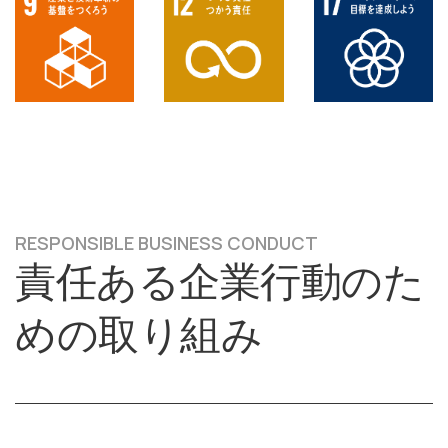
R
E
S
P
O
N
S
I
B
L
E
B
U
S
I
N
E
S
S
C
O
N
D
U
C
T
責
任
あ
る
企
業
行
動
の
た
め
の
取
り
組
み