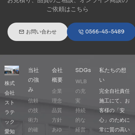
ご依頼はこちら
お問い合わせ
0566-45-5489
当社
会社
SDGs
私たちの想
の強
概要
い
WLB
株式
み
企業
の充
完全自社責任
会社
信頼
理念
実
施工にて、お
スト
の技
品質
持続
客様の「安
ラテ
術力
方針
的な
心」のために
ック
的確
あゆ
経営
常に質の高い
愛知