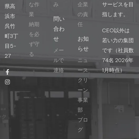
な作
み
企業
サービスを目
県高
業
の責
指します。
浜市
問い
納期
任
呉竹
合わ
CEO以外は
を必
町3丁
せ
お知
若い力の集団
ず守
目5-
らせ
メー
です（社員数
る
27
ルで
ニュ
74名 2026年
連絡
ース
1月時点）
クリ
ーン
事業
部
ブロ
グ